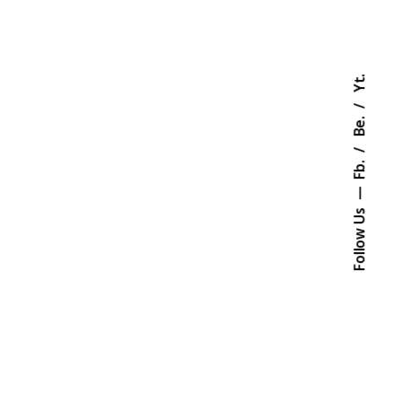
Yt.
Be.
Fb.
Follow Us