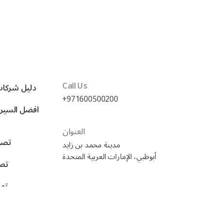
Call Us
دليل شركات
+971600500200
العنوان
تصمي
مدينة محمد بن زايد
أبوظبي، الإمارات العربية المتحدة
تصم
تصم