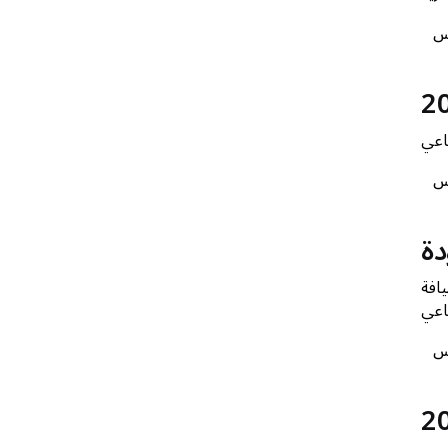
س
س
يافة
س