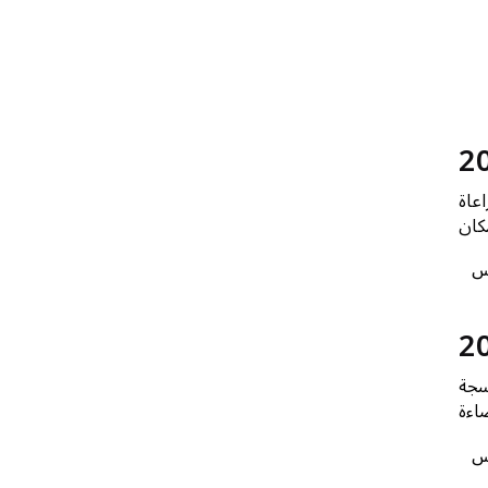
اعاة
س
سجة
ضاءة
س