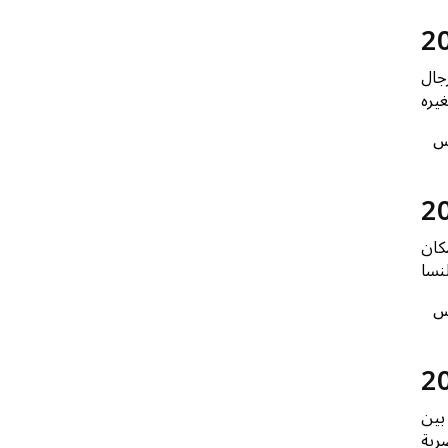
جال
س
كان
نسا
س
بين