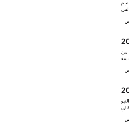
ميم
الس
س
 من
س
نيو
س