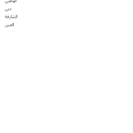
أبوظبي
دبي
الشارقة
العين
دليل شركات تركيب ورق جدران في أبوظبي
افضل السيراميك في ابوظبي 2025: الأسعار، المقاسات،
التركيب مع رفيق
تصميم مجالس خارجيه فخمه 2024
تصميم مجالس رجال خارجيه 2024
تصميم مجالس رجال صغيره 2024