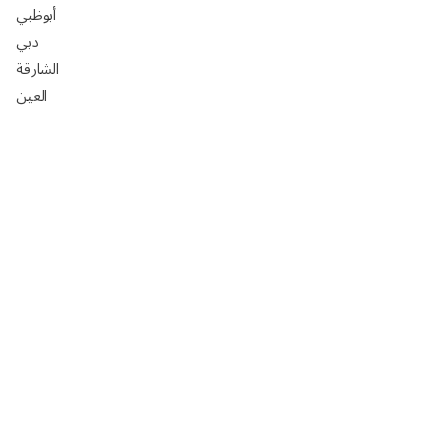
أبوظبي
دبي
الشارقة
العين
دليل شركات تركيب ورق جدران في أبوظبي
افضل السيراميك في ابوظبي 2025: الأسعار، المقاسات،
التركيب مع رفيق
تصميم مجالس خارجيه فخمه 2024
تصميم مجالس رجال خارجيه 2024
تصميم مجالس رجال صغيره 2024