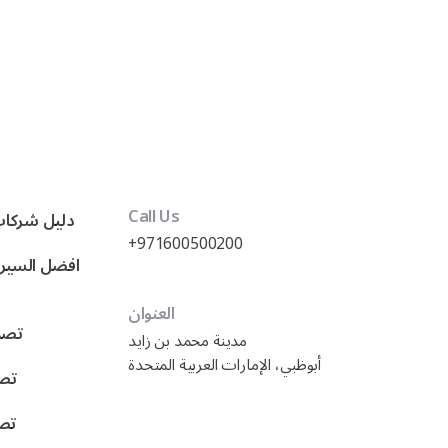
Call Us
دليل شركات
+971600500200
العنوان
تصمي
مدينة محمد بن زايد
أبوظبي، الإمارات العربية المتحدة
تصم
تصم