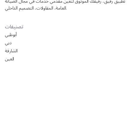
تطبيق رفيق، رفيقك الموثوق لتعين مقدمي خدمات في مجال الصيانة
العامة، المقاولات، التصميم الداخلي.
تصنيفات
أبوظبي
دبي
الشارقة
العين
دليل شركات تركيب ورق جدران في أبوظبي
افضل السيراميك في ابوظبي 2025: الأسعار، المقاسات،
التركيب مع رفيق
تصميم مجالس خارجيه فخمه 2024
تصميم مجالس رجال خارجيه 2024