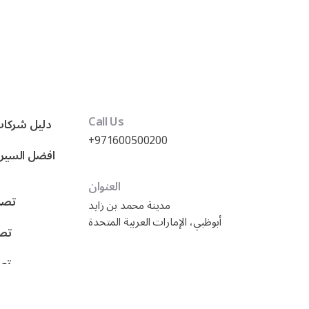
Call Us
دليل شركات
+971600500200
العنوان
تصمي
مدينة محمد بن زايد
أبوظبي، الإمارات العربية المتحدة
تصم
تصم