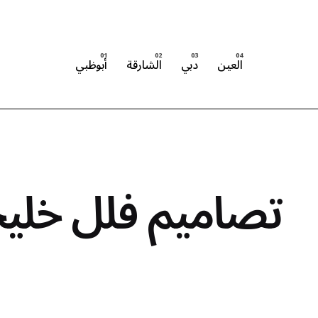
العين
دبي
الشارقة
أبوظبي
تصاميم فلل خليج