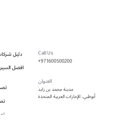
Call Us
دليل شركات
+971600500200
العنوان
تصمي
مدينة محمد بن زايد
أبوظبي، الإمارات العربية المتحدة
تصم
تصم