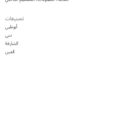
تصنيفات
أبوظبي
دبي
الشارقة
العين
دليل شركات تركيب ورق جدران في أبوظبي
افضل السيراميك في ابوظبي 2025: الأسعار، المقاسات،
التركيب مع رفيق
تصميم مجالس خارجيه فخمه 2024
تصميم مجالس رجال خارجيه 2024
تصميم مجالس رجال صغيره 2024