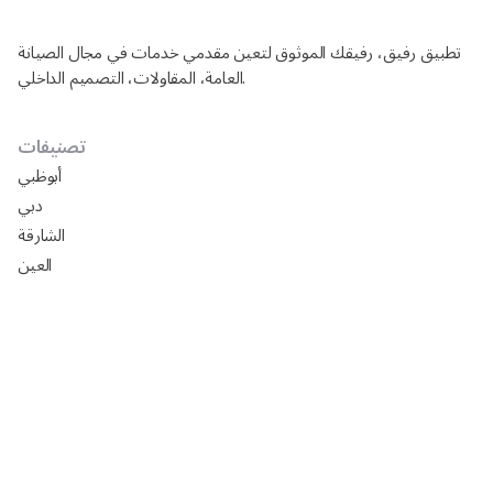
تطبيق رفيق، رفيقك الموثوق لتعين مقدمي خدمات في مجال الصيانة
العامة، المقاولات، التصميم الداخلي.
تصنيفات
أبوظبي
دبي
الشارقة
العين
دليل شركات تركيب ورق جدران في أبوظبي
افضل السيراميك في ابوظبي 2025: الأسعار، المقاسات،
التركيب مع رفيق
تصميم مجالس خارجيه فخمه 2024