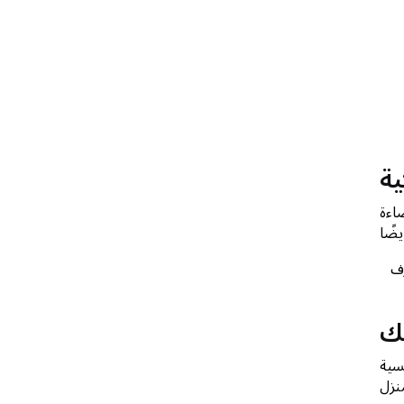
ية
ضاءة
ف
يك
يسية