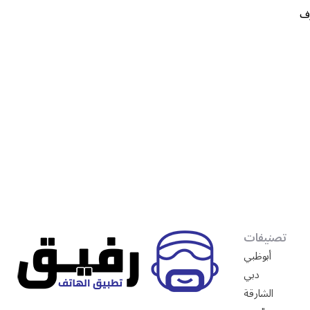
ف
1
تصنيفات
أبوظبي
دبي
الشارقة