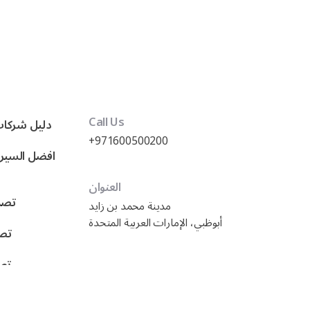
Call Us
دليل شركات
+971600500200
العنوان
تصمي
مدينة محمد بن زايد
أبوظبي، الإمارات العربية المتحدة
تصم
تصم