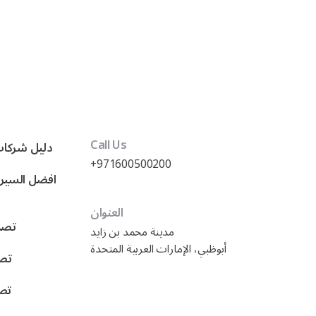
Call Us
دليل شركات
+971600500200
العنوان
تصمي
مدينة محمد بن زايد
أبوظبي، الإمارات العربية المتحدة
تصم
تصم