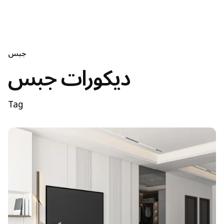
جبس
ديكورات جبس
Tag