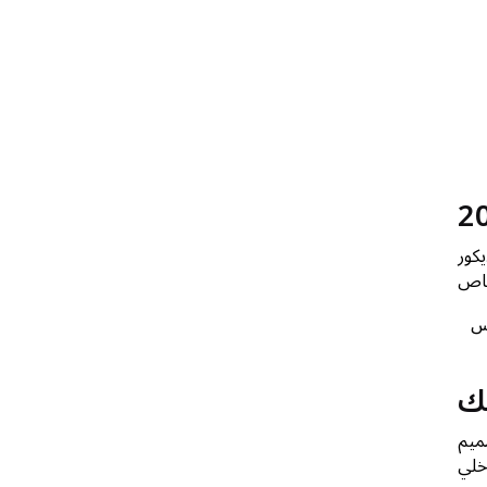
 لديكور
س
يك
ميم
خلي