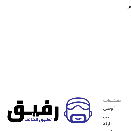
س
1
تصنيفات
أبوظبي
دبي
الشارقة