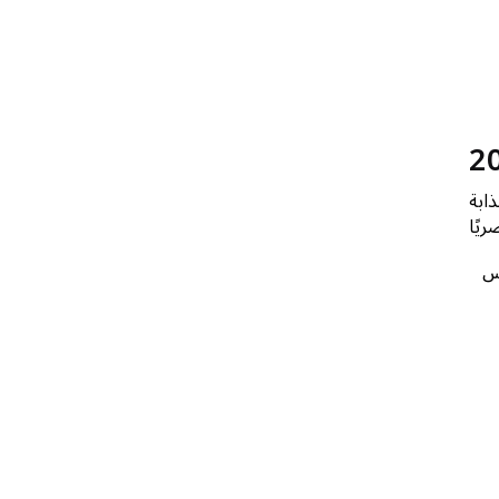
ذابة
س
1