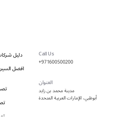
Call Us
دليل شركات
+971600500200
العنوان
تصمي
مدينة محمد بن زايد
أبوظبي، الإمارات العربية المتحدة
تصم
تصم