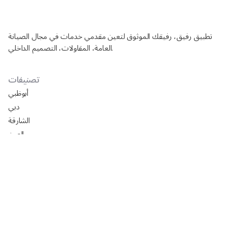
تطبيق رفيق، رفيقك الموثوق لتعين مقدمي خدمات في مجال الصيانة
العامة، المقاولات، التصميم الداخلي.
تصنيفات
أبوظبي
دبي
الشارقة
العين
دليل شركات تركيب ورق جدران في أبوظبي
افضل السيراميك في ابوظبي 2025: الأسعار، المقاسات،
التركيب مع رفيق
تصميم مجالس خارجيه فخمه 2024