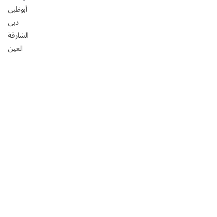
أبوظبي
دبي
الشارقة
العين
دليل شركات تركيب ورق جدران في أبوظبي
افضل السيراميك في ابوظبي 2025: الأسعار، المقاسات،
التركيب مع رفيق
تصميم مجالس خارجيه فخمه 2024
تصميم مجالس رجال خارجيه 2024
تصميم مجالس رجال صغيره 2024