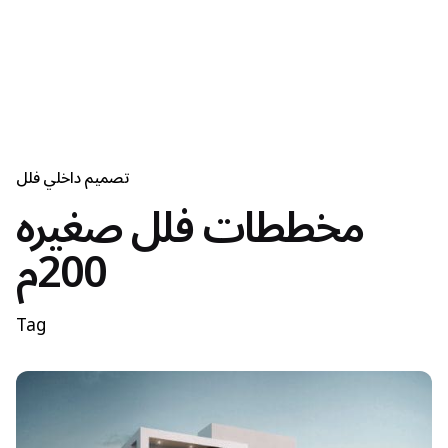
تصميم داخلي فلل
مخططات فلل صغيره
200م
Tag